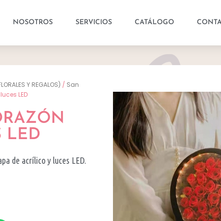
NOSOTROS
SERVICIOS
CATÁLOGO
CONT
FLORALES Y REGALOS)
/
San
luces LED
CORAZÓN
 LED
pa de acrílico y luces LED.