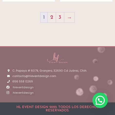
1
2
3
→
C. Papaya # 6079, Granjero, 32690 Cd Juárez, Chih.
contacto@hleventdesign.com
656 558 0269
hleventdesign
hleventdesign
HL EVENT DESIGN 2022. TODOS LOS DERECHOS
RESERVADOS.