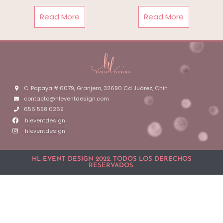
Read More
Read More
C. Papaya # 6079, Granjero, 32690 Cd Juárez, Chih.
contacto@hleventdesign.com
656 558 0269
hleventdesign
hleventdesign
HL EVENT DESIGN 2022. TODOS LOS DERECHOS
RESERVADOS.