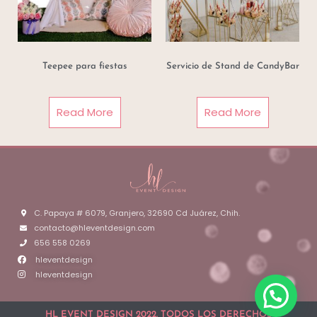
Teepee para fiestas
Servicio de Stand de CandyBar
Read More
Read More
C. Papaya # 6079, Granjero, 32690 Cd Juárez, Chih.
contacto@hleventdesign.com
656 558 0269
hleventdesign
hleventdesign
HL EVENT DESIGN 2022. TODOS LOS DERECHOS