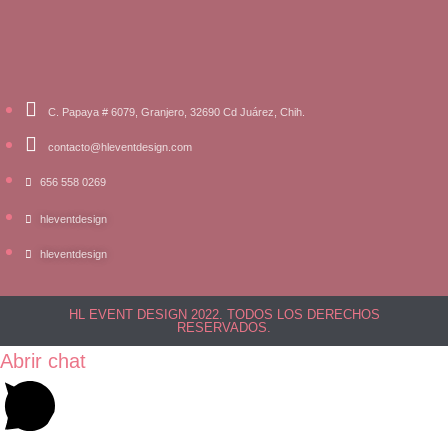
C. Papaya # 6079, Granjero, 32690 Cd Juárez, Chih.
contacto@hleventdesign.com
656 558 0269
hleventdesign
hleventdesign
HL EVENT DESIGN 2022. TODOS LOS DERECHOS
RESERVADOS.
Abrir chat