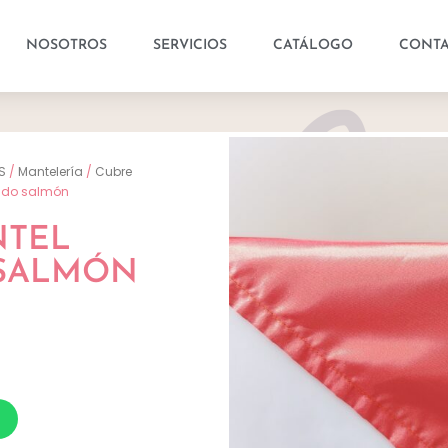
NOSOTROS
SERVICIOS
CATÁLOGO
CONT
S
/
Mantelería
/
Cubre
ado salmón
NTEL
 SALMÓN