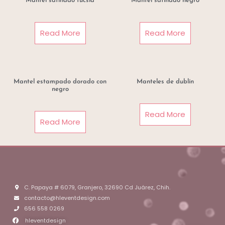
Mantel satinado fucsia
Mantel satinado negro
Read More
Read More
Mantel estampado dorado con
Manteles de dublín
negro
Read More
Read More
C. Papaya # 6079, Granjero, 32690 Cd Juárez, Chih.
contacto@hleventdesign.com
656 558 0269
hleventdesign