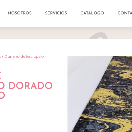
NOSOTROS
SERVICIOS
CATÁLOGO
CONT
s
/ Camino de terciopelo
E
LO DORADO
O