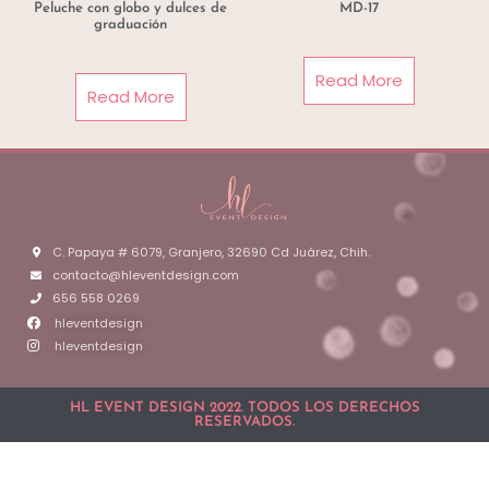
Peluche con globo y dulces de
MD-17
graduación
Read More
Read More
C. Papaya # 6079, Granjero, 32690 Cd Juárez, Chih.
contacto@hleventdesign.com
656 558 0269
hleventdesign
hleventdesign
HL EVENT DESIGN 2022. TODOS LOS DERECHOS
RESERVADOS.