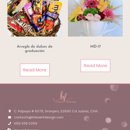
Arreglo de dulces de
MD-17
graduación
Read More
Read More
C. Papaya # 6079, Granjero, 32690 Cd Juárez, Chih.
contacto@hleventdesign.com
656 558 0269