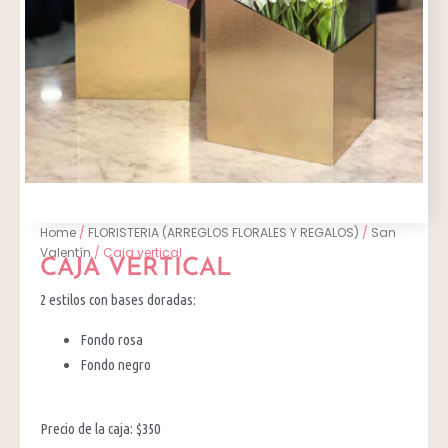
Home
/
FLORISTERIA (ARREGLOS FLORALES Y REGALOS)
/
San
Valentín
/ Caja vertical
CAJA VERTICAL
2 estilos con bases doradas:
Fondo rosa
Fondo negro
Precio de la caja: $350