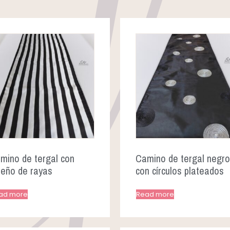
mino de tergal con
Camino de tergal negro
seño de rayas
con círculos plateados
ad more
Read more