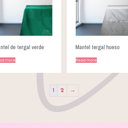
ntel de tergal verde
Mantel tergal hueso
ad more
Read more
1
2
→