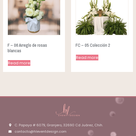
F – 06 Arreglo de rosas
FC – 05 Colección 2
blancas
Read more
Read more
C. Papaya # 6079, Granjero, 32690 Cd Juárez, Chih.
contacto@hleventdesign.com