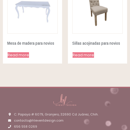
Mesa de madera para novios
Sillas acojinadas para novios
Read more
Read more
C. Papaya # 6079, Granjero, 32690 Cd Juárez, Chih.
contacto@hleventdesign.com
656 558 0269