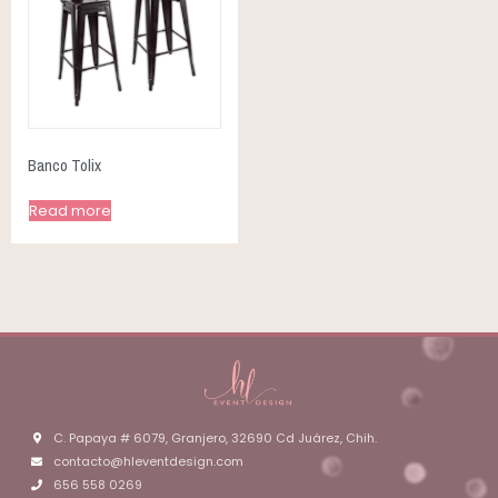
Banco Tolix
Read more
C. Papaya # 6079, Granjero, 32690 Cd Juárez, Chih.
contacto@hleventdesign.com
656 558 0269