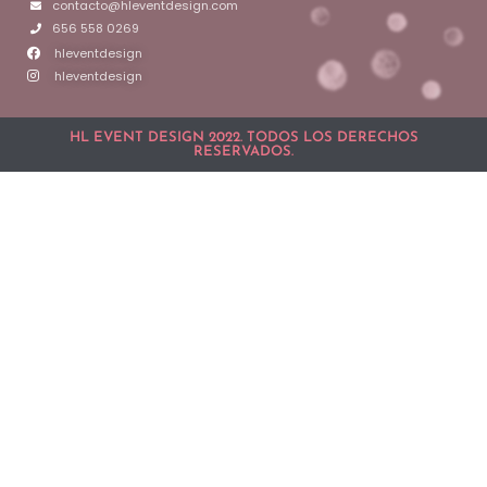
contacto@hleventdesign.com
656 558 0269
hleventdesign
hleventdesign
HL EVENT DESIGN 2022. TODOS LOS DERECHOS
RESERVADOS.