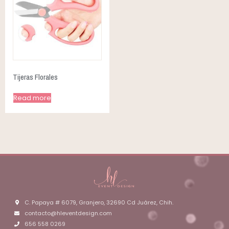
Tijeras Florales
Read more
C. Papaya # 6079, Granjero, 32690 Cd Juárez, Chih.
contacto@hleventdesign.com
656 558 0269