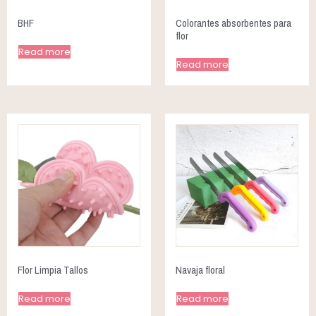
BHF
Colorantes absorbentes para
flor
Read more
Read more
Flor Limpia Tallos
Navaja floral
Read more
Read more