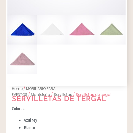
Home
/
MOBILIARIO PARA
EVENTOS
/
Mantelería
/
Servilletas
/ Servilletas de tergal
SERVILLETAS DE TERGAL
Colores:
Azul rey
Blanco