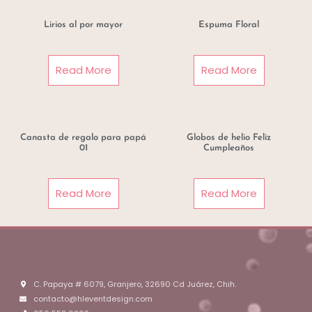
Lirios al por mayor
Espuma Floral
Read More
Read More
Canasta de regalo para papá
Globos de helio Feliz
01
Cumpleaños
Read More
Read More
C. Papaya # 6079, Granjero, 32690 Cd Juárez, Chih.
contacto@hleventdesign.com