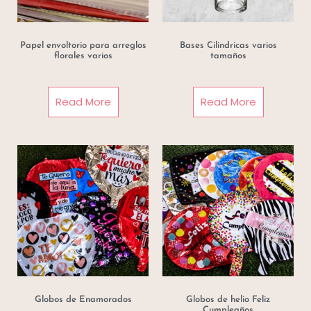
Papel envoltorio para arreglos
Bases Cilindricas varios
florales varios
tamaños
Read More
Read More
Globos de Enamorados
Globos de helio Feliz
Cumpleaños