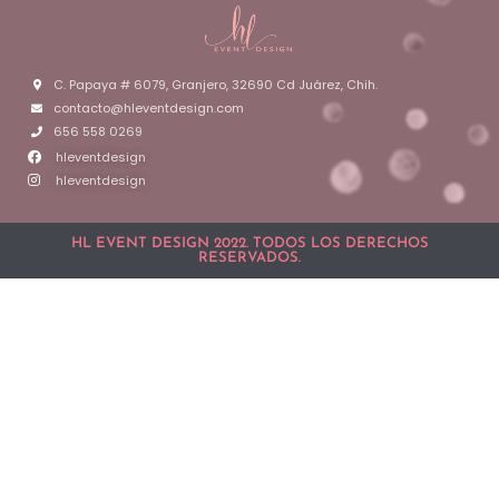
C. Papaya # 6079, Granjero, 32690 Cd Juárez, Chih.
contacto@hleventdesign.com
656 558 0269
hleventdesign
hleventdesign
HL EVENT DESIGN 2022. TODOS LOS DERECHOS
RESERVADOS.