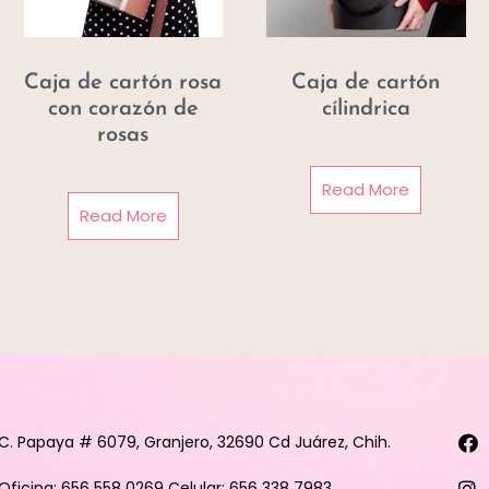
Caja de cartón rosa
Caja de cartón
con corazón de
cílindrica
rosas
Read More
Read More
C. Papaya # 6079, Granjero, 32690 Cd Juárez, Chih.
Oficina: 656 558 0269 Celular: 656 338 7983