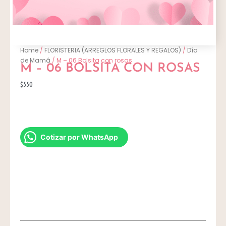
Home
/
FLORISTERIA (ARREGLOS FLORALES Y REGALOS)
/
Día
de Mamá
/ M – 06 Bolsita con rosas
M – 06 BOLSITA CON ROSAS
$550
Cotizar por WhatsApp