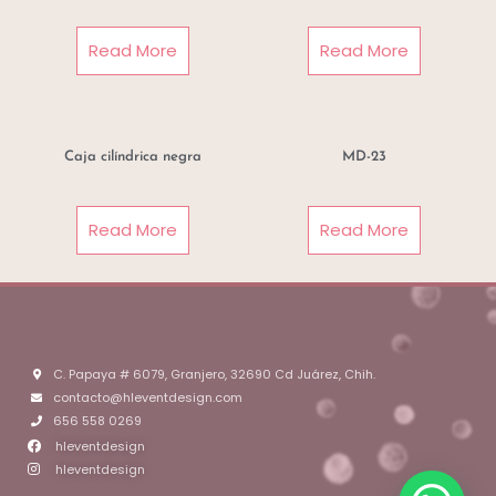
Read More
Read More
Caja cilíndrica negra
MD-23
Read More
Read More
C. Papaya # 6079, Granjero, 32690 Cd Juárez, Chih.
contacto@hleventdesign.com
656 558 0269
hleventdesign
hleventdesign