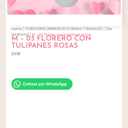
Home
/
FLORISTERIA (ARREGLOS FLORALES Y REGALOS)
/
Día
de Mamá
/ M – 03 Florero con tulipanes rosas
M – 03 FLORERO CON
TULIPANES ROSAS
$1250
Cotizar por WhatsApp