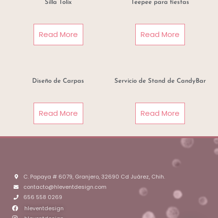
Silla Tolix
Teepee para fiestas
Read More
Read More
Diseño de Carpas
Servicio de Stand de CandyBar
Read More
Read More
C. Papaya # 6079, Granjero, 32690 Cd Juárez, Chih.
contacto@hleventdesign.com
656 558 0269
hleventdesign