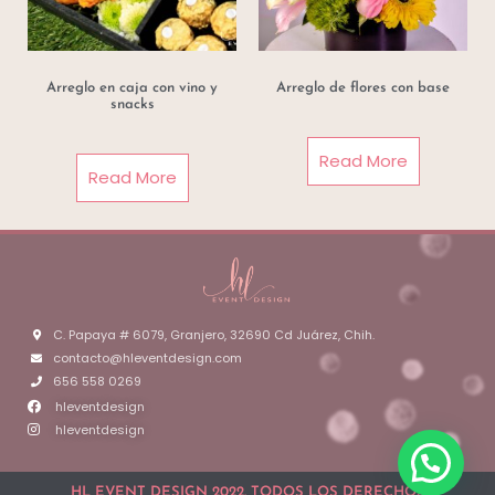
Arreglo en caja con vino y
Arreglo de flores con base
snacks
Read More
Read More
C. Papaya # 6079, Granjero, 32690 Cd Juárez, Chih.
contacto@hleventdesign.com
656 558 0269
hleventdesign
hleventdesign
HL EVENT DESIGN 2022. TODOS LOS DERECHOS