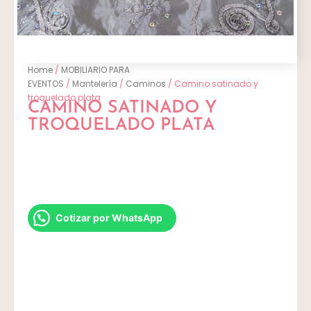
Home
/
MOBILIARIO PARA
EVENTOS
/
Mantelería
/
Caminos
/ Camino satinado y
troquelado plata
CAMINO SATINADO Y
TROQUELADO PLATA
Cotizar por WhatsApp