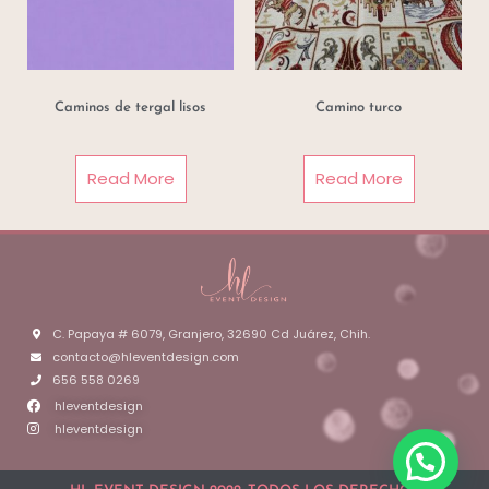
Caminos de tergal lisos
Camino turco
Read More
Read More
C. Papaya # 6079, Granjero, 32690 Cd Juárez, Chih.
contacto@hleventdesign.com
656 558 0269
hleventdesign
hleventdesign