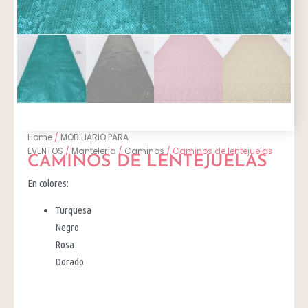
Home
/
MOBILIARIO PARA
EVENTOS
/
Mantelería
/
Caminos
/ Caminos de lentejuelas
CAMINOS DE LENTEJUELAS
En colores:
Turquesa
Negro
Rosa
Dorado