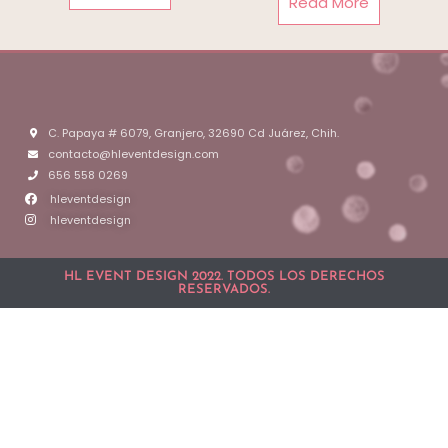
Read More
C. Papaya # 6079, Granjero, 32690 Cd Juárez, Chih.
contacto@hleventdesign.com
656 558 0269
hleventdesign
hleventdesign
HL EVENT DESIGN 2022. TODOS LOS DERECHOS
RESERVADOS.