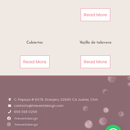
Read More
Cubiertos
Vajilla de talavera
Read More
Read More
C. Papaya # 6079, Granjero, 32690 Cd Juárez, Chih.
contacto@hleventdesign.com
656 558 0269
hleventdesign
hleventdesign