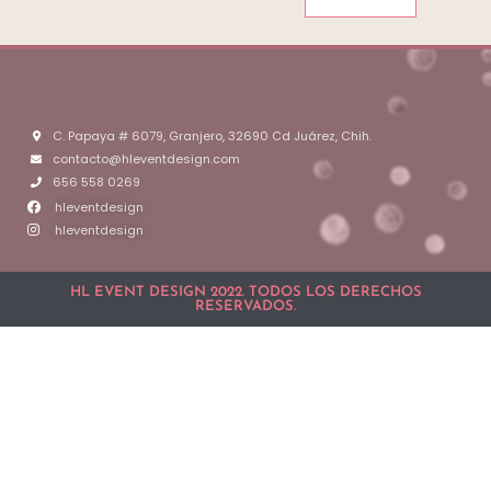
C. Papaya # 6079, Granjero, 32690 Cd Juárez, Chih.
contacto@hleventdesign.com
656 558 0269
hleventdesign
hleventdesign
HL EVENT DESIGN 2022. TODOS LOS DERECHOS
RESERVADOS.