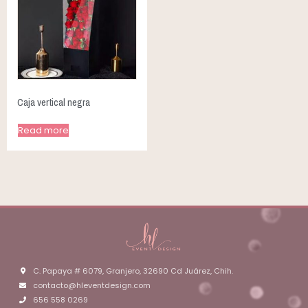
Caja vertical negra
Read more
C. Papaya # 6079, Granjero, 32690 Cd Juárez, Chih.
contacto@hleventdesign.com
656 558 0269