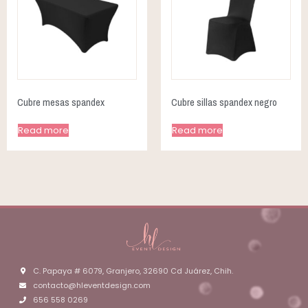
Cubre mesas spandex
Cubre sillas spandex negro
Read more
Read more
C. Papaya # 6079, Granjero, 32690 Cd Juárez, Chih.
contacto@hleventdesign.com
656 558 0269