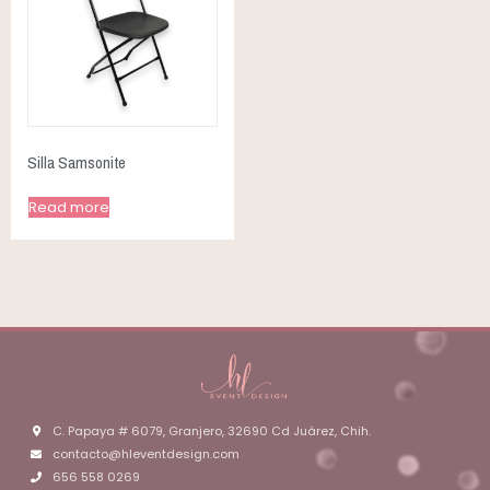
Silla Samsonite
Read more
C. Papaya # 6079, Granjero, 32690 Cd Juárez, Chih.
contacto@hleventdesign.com
656 558 0269