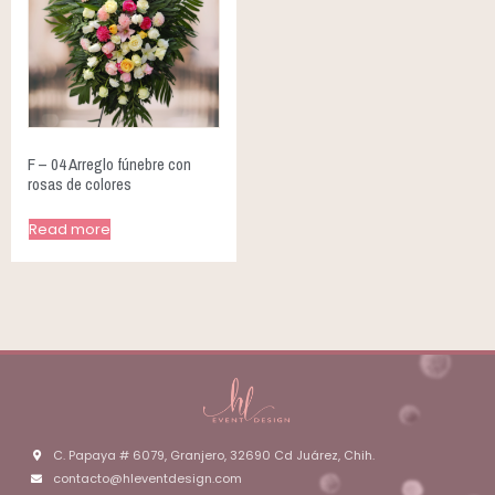
F – 04 Arreglo fúnebre con
rosas de colores
Read more
C. Papaya # 6079, Granjero, 32690 Cd Juárez, Chih.
contacto@hleventdesign.com