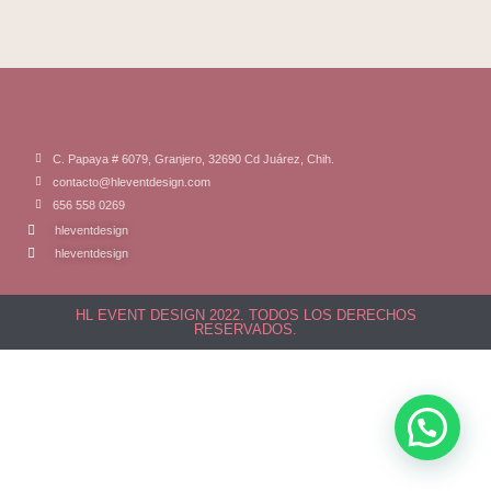
C. Papaya # 6079, Granjero, 32690 Cd Juárez, Chih.
contacto@hleventdesign.com
656 558 0269
hleventdesign
hleventdesign
HL EVENT DESIGN 2022. TODOS LOS DERECHOS
RESERVADOS.