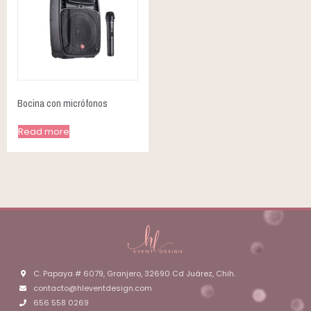
Bocina con micrófonos
Read more
C. Papaya # 6079, Granjero, 32690 Cd Juárez, Chih.
contacto@hleventdesign.com
656 558 0269