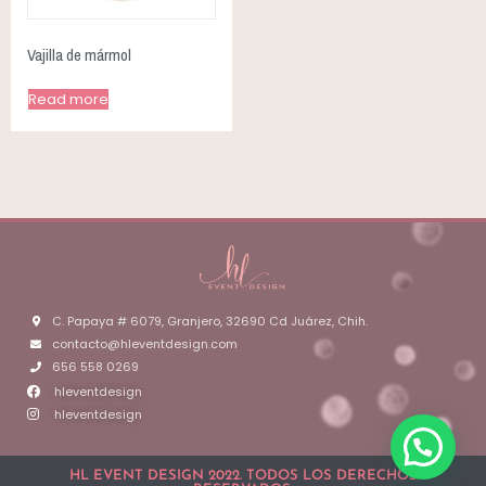
Vajilla de mármol
Read more
C. Papaya # 6079, Granjero, 32690 Cd Juárez, Chih.
contacto@hleventdesign.com
656 558 0269
hleventdesign
hleventdesign
HL EVENT DESIGN 2022. TODOS LOS DERECHOS