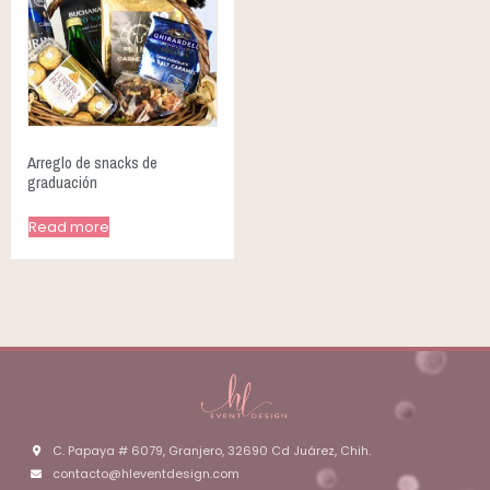
Arreglo de snacks de
graduación
Read more
C. Papaya # 6079, Granjero, 32690 Cd Juárez, Chih.
contacto@hleventdesign.com