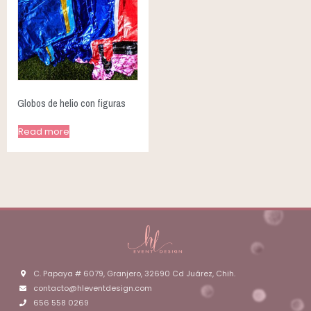
Globos de helio con figuras
Read more
C. Papaya # 6079, Granjero, 32690 Cd Juárez, Chih.
contacto@hleventdesign.com
656 558 0269