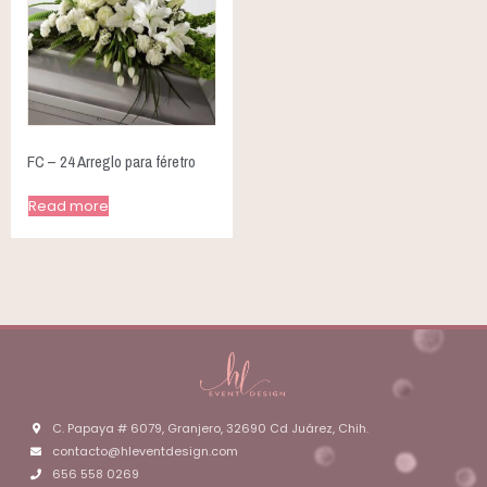
FC – 24 Arreglo para féretro
Read more
C. Papaya # 6079, Granjero, 32690 Cd Juárez, Chih.
contacto@hleventdesign.com
656 558 0269