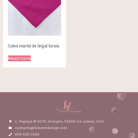
Cubre mantel de tergal fucsia
Read more
C. Papaya # 6079, Granjero, 32690 Cd Juárez, Chih.
contacto@hleventdesign.com
656 558 0269