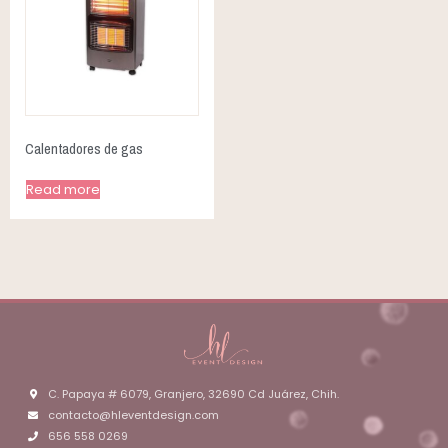
Calentadores de gas
Read more
C. Papaya # 6079, Granjero, 32690 Cd Juárez, Chih.
contacto@hleventdesign.com
656 558 0269