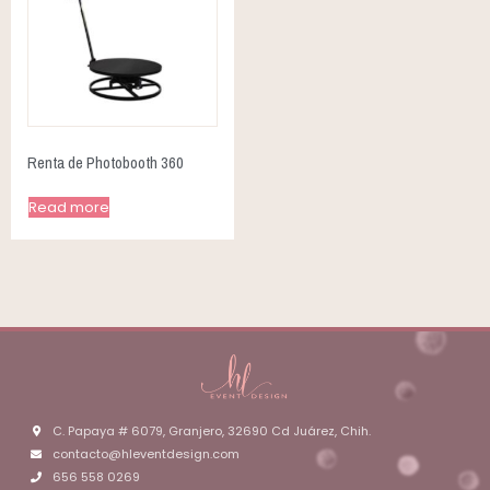
Renta de Photobooth 360
Read more
C. Papaya # 6079, Granjero, 32690 Cd Juárez, Chih.
contacto@hleventdesign.com
656 558 0269