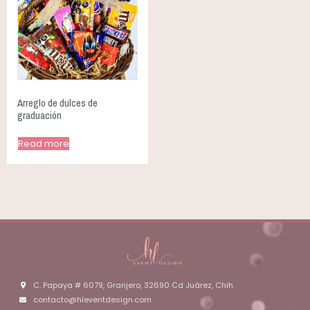
Arreglo de dulces de
graduación
Read more
C. Papaya # 6079, Granjero, 32690 Cd Juárez, Chih.
contacto@hleventdesign.com