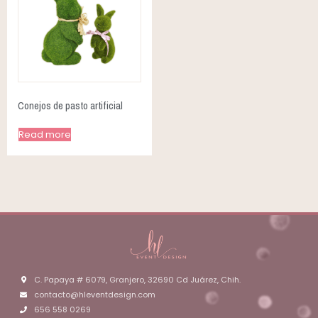
Conejos de pasto artificial
Read more
C. Papaya # 6079, Granjero, 32690 Cd Juárez, Chih.
contacto@hleventdesign.com
656 558 0269