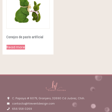
Conejos de pasto artificial
Read more
C. Papaya # 6079, Granjero, 32690 Cd Juárez, Chih.
contacto@hleventdesign.com
656 558 0269