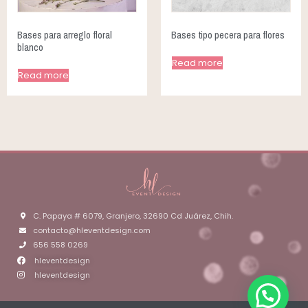
Bases para arreglo floral
Bases tipo pecera para flores
blanco
Read more
Read more
C. Papaya # 6079, Granjero, 32690 Cd Juárez, Chih.
contacto@hleventdesign.com
656 558 0269
hleventdesign
hleventdesign